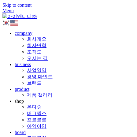
Skip to content
Menu
company
회사개요
회사연혁
조직도
오시는 길
business
사업영역
경영 마인드
브랜드
product
제품 갤러리
shop
온다숲
버그엑스
프르르르
아임아임
board